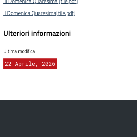
III Domenica Quaresima [file.pdf]
II Domenica Quaresima[file.pdf]
Ulteriori informazioni
Ultima modifica
22 Aprile, 2026