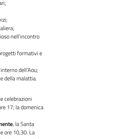
ri;
izi;
aliera;
ioso nell’incontro
progetti formativi e
interno dell’Aou;
e della malattia.
le celebrazioni
 ore 17; la domenica
mente
, la Santa
le ore 10,30. La