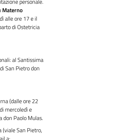
itazione personale.
o
Materno
ì alle ore 17 e il
parto di Ostetricia
onali: al Santissima
di San Pietro don
urna (dalle ore 22
ndi mercoledì e
a don Paolo Mulas.
 (viale San Pietro,
il a: