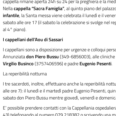
cappella rimane aperta 24h su 24 per la preghiera e la med
Nella
cappella “Sacra Famiglia”
, al quinto piano del palazz
infantile
, la Santa messa viene celebrata il lunedì e il venerd
sabato alle ore 17 (il sabato la celebrazione si svolge nel re
al 4° piano).
I cappellani dell’Aou di Sassari
I cappellani sono a disposizione per urgenze e colloqui pers
Annunziata
don Piero Bussu
(349-6856003), alle cliniche 
Virgilio Businco
(3757406596) e padre
Eugenio Pesenti
.
La reperibilità notturna
I tre sacerdoti, inoltre, effettuano anche la reperibilità nott
alle ore 7): il lunedì e il martedì padre Eugenio Pesenti, qui
sabato don Piero Bussu mentre giovedì, venerdì e domenic
E’ possibile prendere contatti con la Cappellania ospedaliera
43) telefonando al numero 079.218382 o scrivendo una ma