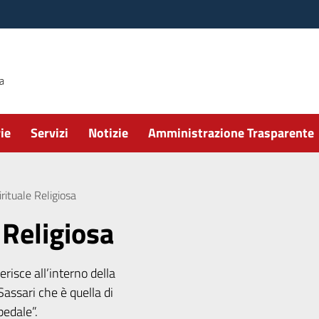
ie
Servizi
Notizie
Amministrazione Trasparente
rituale Religiosa
 Religiosa
serisce all’interno della
Sassari che è quella di
pedale”.