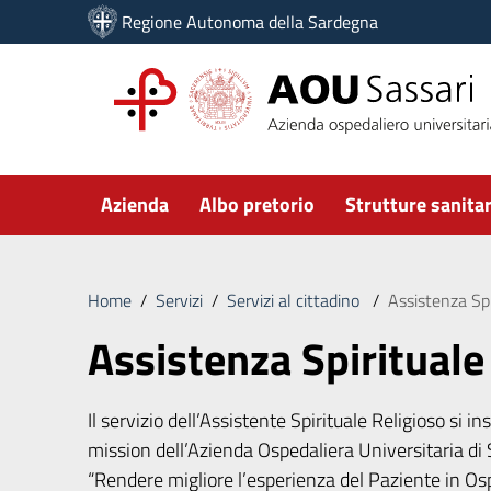
Vai ai contenuti
Regione Autonoma della Sardegna
Vai al menu di navigazione
Vai al footer
Submenu
Azienda
Albo pretorio
Strutture sanitar
Home
/
Servizi
/
Servizi al cittadino
/
Assistenza Spi
Assistenza Spirituale
Il servizio dell’Assistente Spirituale Religioso si in
mission dell’Azienda Ospedaliera Universitaria di 
“Rendere migliore l’esperienza del Paziente in Os