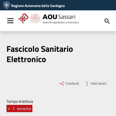
Vai ai contenuti
Regione Autonoma della Sardegna
Vai al menu di navigazione
Vai al footer
Toggle navigation
Fascicolo Sanitario
Elettronico
Condividi
Vedi azioni
Tempo di lettura
< 1
minuto