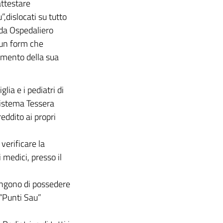
attestare
,dislocati su tutto
nda Ospedaliero
 un form che
omento della sua
lia e i pediatri di
 sistema Tessera
eddito ai propri
verificare la
medici, presso il
tengono di possedere
 “Punti Sau”