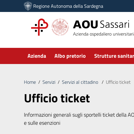
Vai ai contenuti
Regione Autonoma della Sardegna
Vai al menu di navigazione
Vai al footer
Submenu
Azienda
Albo pretorio
Strutture sanitar
Home
/
Servizi
/
Servizi al cittadino
/
Ufficio ticket
Ufficio ticket
Informazioni generali sugli sportelli ticket della 
e sulle esenzioni