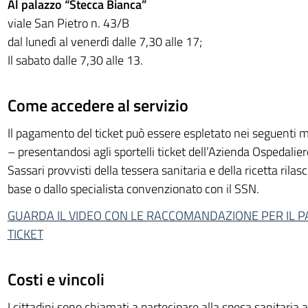
Al palazzo “Stecca Bianca”
viale San Pietro n. 43/B
dal lunedì al venerdì dalle 7,30 alle 17;
Il sabato dalle 7,30 alle 13.
Come accedere al servizio
Il pagamento del ticket può essere espletato nei seguenti m
– presentandosi agli sportelli ticket dell’Azienda Ospedalier
Sassari provvisti della tessera sanitaria e della ricetta rilas
base o dallo specialista convenzionato con il SSN.
GUARDA IL VIDEO CON LE RACCOMANDAZIONE PER IL 
TICKET
Costi e vincoli
I cittadini sono chiamati a partecipare alla spesa sanitaria a