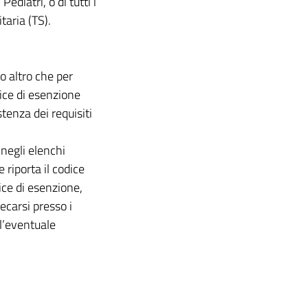
ediatri, o di tutti i
taria (TS).
(o altro che per
dice di esenzione
tenza dei requisiti
 negli elenchi
 riporta il codice
ice di esenzione,
recarsi presso i
l’eventuale