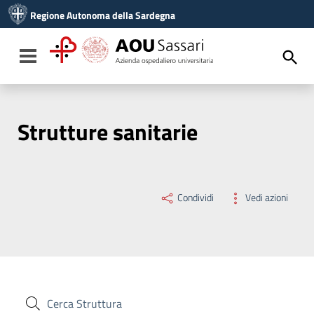
Vai ai contenuti
Regione Autonoma della Sardegna
Vai al menu di navigazione
Vai al footer
Toggle navigation
Strutture sanitarie
Condividi
Vedi azioni
Cerca Struttura