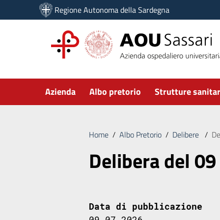
Vai ai contenuti
Regione Autonoma della Sardegna
Vai al menu di navigazione
Vai al footer
Submenu
Azienda
Albo pretorio
Strutture sanitar
Home
/
Albo Pretorio
/
Delibere
/
De
Delibera del 09
Data di pubblicazione
09.07.2026