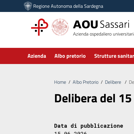
Vai ai contenuti
Regione Autonoma della Sardegna
Vai al menu di navigazione
Vai al footer
Submenu
Azienda
Albo pretorio
Strutture sanitar
Home
/
Albo Pretorio
/
Delibere
/
De
Delibera del 15
Data di pubblicazione
15.06.2026