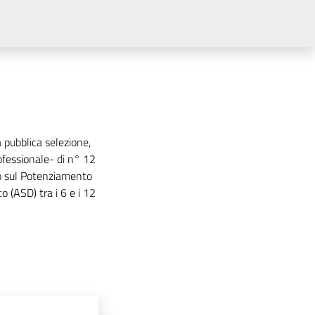
a pubblica selezione,
rofessionale- di n° 12
dio sul Potenziamento
co (ASD) tra i 6 e i 12