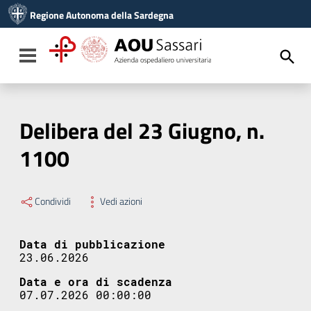
Vai ai contenuti
Regione Autonoma della Sardegna
Vai al menu di navigazione
Vai al footer
Toggle navigation
Delibera del 23 Giugno, n.
1100
Condividi
Vedi azioni
Data di pubblicazione
23.06.2026
Data e ora di scadenza
07.07.2026 00:00:00